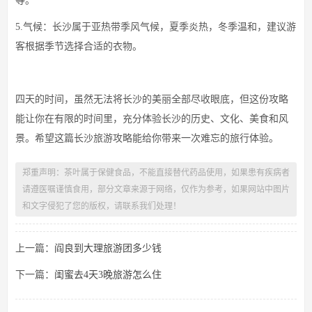
等。
5.气候：长沙属于亚热带季风气候，夏季炎热，冬季温和，建议游
客根据季节选择合适的衣物。
四天的时间，虽然无法将长沙的美丽全部尽收眼底，但这份攻略
能让你在有限的时间里，充分体验长沙的历史、文化、美食和风
景。希望这篇长沙旅游攻略能给你带来一次难忘的旅行体验。
郑重声明：茶叶属于保健食品，不能直接替代药品使用，如果患有疾病者
请遵医嘱谨慎食用，部分文章来源于网络，仅作为参考，如果网站中图片
和文字侵犯了您的版权，请联系我们处理！
上一篇：
阎良到大理旅游团多少钱
下一篇：
闺蜜去4天3晚旅游怎么住