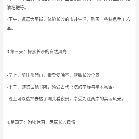
油粑粑等。
-下午，逛逛太平街，体验长沙的市井生活，购买一些特色手工艺
品。
3.第三天：探索长沙的自然风光
-早上，前往岳麓山，攀登爱晚亭，俯瞰长沙全景。
-下午，游览岳麓书院，感受古代书院的宁静与学术氛围。
-晚上可以选择去橘子洲头看夜景，享受湘江两岸的美丽风光。
4.第四天：购物休闲，尽享长沙风情