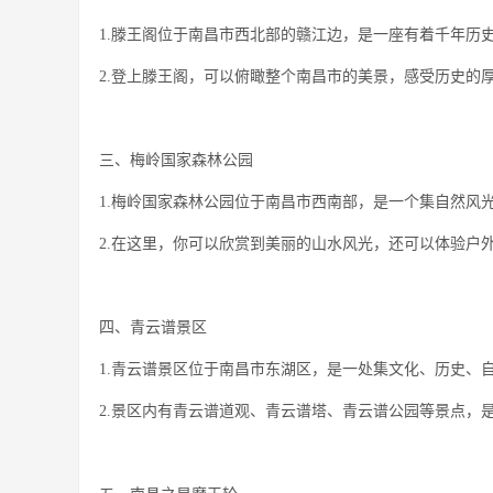
1.滕王阁位于南昌市西北部的赣江边，是一座有着千年历
2.登上滕王阁，可以俯瞰整个南昌市的美景，感受历史的
三、梅岭国家森林公园
1.梅岭国家森林公园位于南昌市西南部，是一个集自然风
2.在这里，你可以欣赏到美丽的山水风光，还可以体验户
四、青云谱景区
1.青云谱景区位于南昌市东湖区，是一处集文化、历史、
2.景区内有青云谱道观、青云谱塔、青云谱公园等景点，