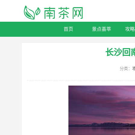
首页
景点荟萃
攻略
长沙回
分类：