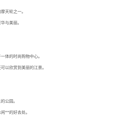
的摩天轮之一。
繁华与美丽。
于一体的时尚购物中心。
还可以欣赏到美丽的江景。
主的公园。
闲**的好去处。