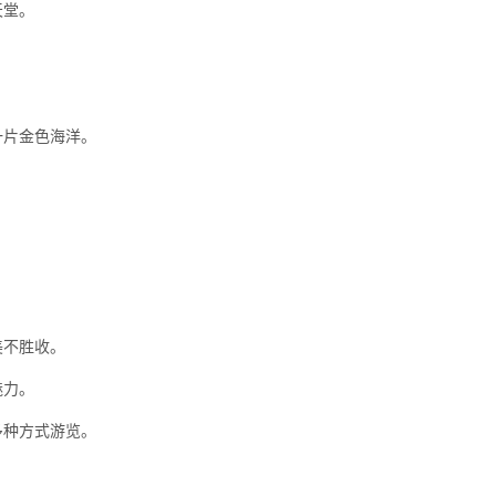
天堂。
一片金色海洋。
美不胜收。
魅力。
多种方式游览。