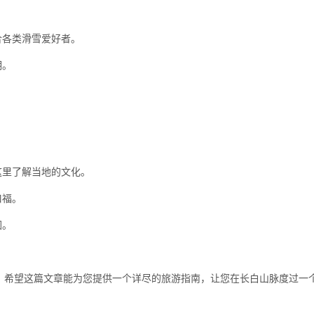
合各类滑雪爱好者。
期。
这里了解当地的文化。
口福。
围。
。希望这篇文章能为您提供一个详尽的旅游指南，让您在长白山脉度过一