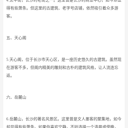
4.太平街，长沙的老街之一。这里曾是长沙的商业中心，如今却显
得有些萧条。但这里的古建筑、老字号店铺，依然吸引着众多游
客。
五、天心阁
5.天心阁，位于长沙市天心区，是一座历史悠久的古建筑。虽然现
在游客不多，但阁内精美的雕刻和古朴的建筑风格，让人流连忘
返。
六、岳麓山
6.岳麓山，长沙的著名风景区。这里曾是文人墨客的聚集地，如今
却显得有些萧条。如果你喜欢宁静，不妨选择一个清晨或傍晚，